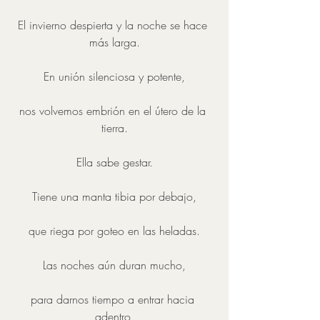
El invierno despierta y la noche se hace 
más larga.
En unión silenciosa y potente,
nos volvemos embrión en el útero de la 
tierra.
Ella sabe gestar.
Tiene una manta tibia por debajo,
que riega por goteo en las heladas.
Las noches aún duran mucho,
para darnos tiempo a entrar hacia 
adentro,