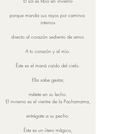
El sol es tibio en invierno
porque manda sus rayos por caminos 
internos
directo al corazón sediento de amor.
A tu corazón y al mío.
Éste es el maná caído del cielo.
Ella sabe gestar,
métete en su lecho.
El invierno es el vientre de la Pachamama,
entrégate a su pecho.
Éste es un útero mágico,