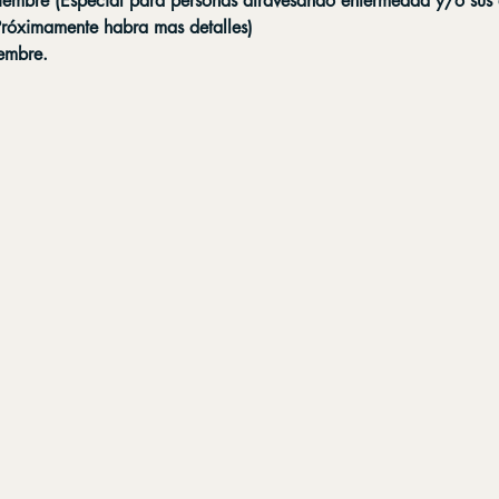
embre (Especial para personas atravesando enfermedad y/o sus
Próximamente habra mas detalles)
embre.