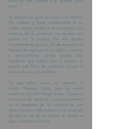
alma me trae libertad, y la libertad, amor
puro.
La palabra es para mí como una linterna.
Me ordena y hace comprensible lo no
visible; ofrece lucidez a mi conciencia. Las
misterios de la existencia me resultan una
poesía en sí mismos. Por eso escribo
mayormente en poesía, donde encuentro la
libertad de expresarme sin reglas ni formas,
y esencialmente, donde puedo usar
metáforas que hablan por si mismas. La
poesía está llena de metáforas porque la
vida misma es una metáfora.
Sé que todos somos, en esencia, lo
mismo. Nuestras almas tiene las misma
sustancia, el mismo fuego divino. Comparto
mi camino de sanación y autoconocimiento
en el despertar de la consciencia, con
estas poesías y reflexiones con el propósito
de que la luz de mi linterna te ayude en
algo a encontrar la tuya.