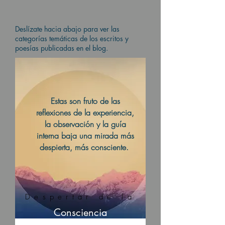
Deslízate hacia abajo para ver las
categorías temáticas de los escritos y
poesías publicadas en el blog.
Estas son fruto de las
reflexiones de la experiencia,
la observación y la guía
interna baja una mirada más
despierta, más consciente.
Despertar de la
Consciencia