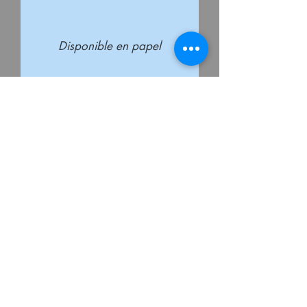
Disponible en papel
Momentos cotidianos vividos
con particular intensidad y
observación. Momentos de
la vida que me despiertan
algo valioso para compartir.
Vivencias