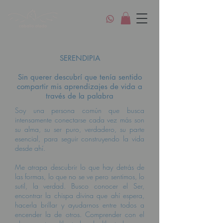
SERENDIPIA
Sin querer descubrí que tenía sentido
compartir mis aprendizajes de vida a
través de la palabra
Soy una persona común que busca
intensamente conectarse cada vez más son
su alma, su ser puro, verdadero, su parte
esencial, para seguir construyendo la vida
desde ahí.
Me atrapa descubrir lo que hay detrás de
las formas, lo que no se ve pero sentimos, lo
sutil, la verdad. Busco conocer el Ser,
encontrar la chispa divina que ahí espera,
hacerla brillar y ayudarnos entre todos a
encender la de otros. Comprender con el